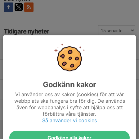
Tidigare nyheter
SM GULD 2026 Precision Damer, Maja!
11 jul, 07:35
1
Distriktsmästare Sportpistol individuellt & lag
23 jun, 08:13
0
Godkänn kakor
Milsnabbträning, SM-funktionär 22,23juni
Vi använder oss av kakor (cookies) för att vår
5 jun, 14:46
0
webbplats ska fungera bra för dig. De används
även för webbanalys i syfte att hjälpa oss att
Christian på väg mot EM 25/50 m i Osijek
förbättra våra tjänster.
8 maj, 07:58
1
Så använder vi cookies
9-10 maj, PPC-tävling vid Hallsta
3 maj, 15:37
0
Godkänn alla kakor