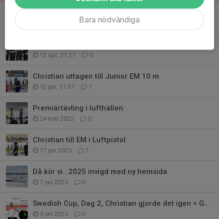
Salems Kommun, FB 2026-04-24
Bara nödvändiga
24 apr, 14:42
0
SM-guld i luftpistol
13 apr, 21:27
0
Christian uttagen till Junior EM 10 m
12 jan, 11:37
1
Premiärtävling i lufthallen
24 mar 2025
0
Christian till EM i Luftpistol
17 jan 2025
1
Då kör vi...2025 invigd med ny hemsida
7 jan 2025
0
Swedish Cup, Dag 2, Christian gjorde det igen = GULD
4 jan 2025
0